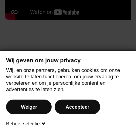
Wij geven om jouw privacy
Menu
Wij, en onze partners, gebruiken cookies om onze
website te laten functioneren, om jouw ervaring te
verbeteren en om je persoonlijke content en
advertenties te laten zien.
© 2020 Storytel NL B.V.
Weiger
Accepteer
F
I
A
A
a
n
n
p
Beheer selectie
c
s
d
p
e
t
r
l
b
a
o
e
o
g
i