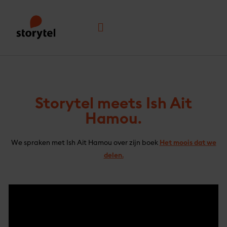
Ga
naar
Menu
de
inhoud
Storytel meets Ish Ait
Hamou.
We spraken met Ish Ait Hamou over zijn boek
Het moois dat we
delen.