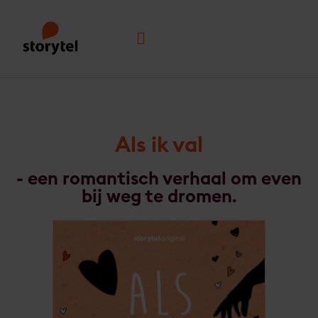
Ga
naar
Menu
de
inhoud
Als ik val
- een romantisch verhaal om even
bij weg te dromen.