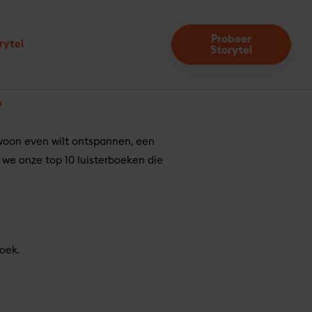
Probeer
rytel
Storytel
?
gewoon even wilt ontspannen, een
 we onze top 10 luisterboeken die
boek.